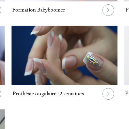
026.
027.
Formation Babyboomer
P
029.
030.
Prothésie ongulaire : 2 semaines
P