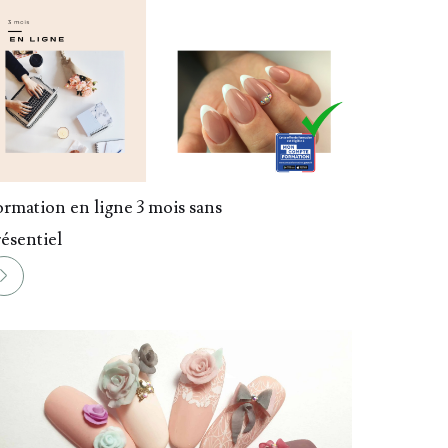
rmation en ligne 3 mois sans
ésentiel