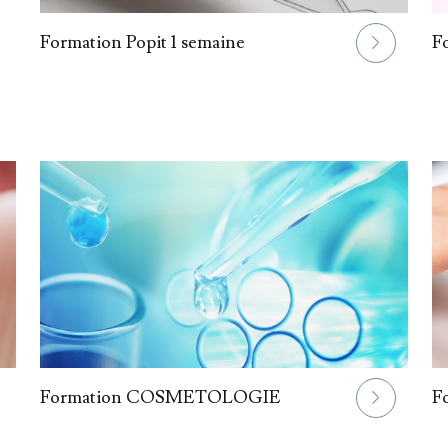
02.
03.
Formation Popit 1 semaine
Fo
05.
06.
Formation COSMETOLOGIE
F