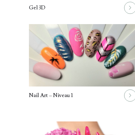
016.
Gel 3D
019.
Nail Art – Niveau 1