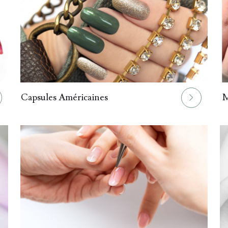
023.
024.
Capsules Américaines
M