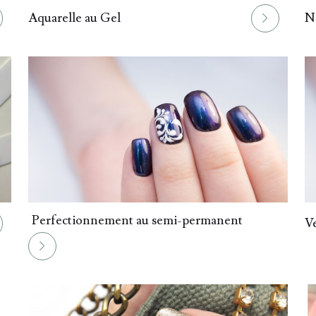
017.
018.
Aquarelle au Gel
Na
020.
Perfectionnement au semi-permanent
021.
V