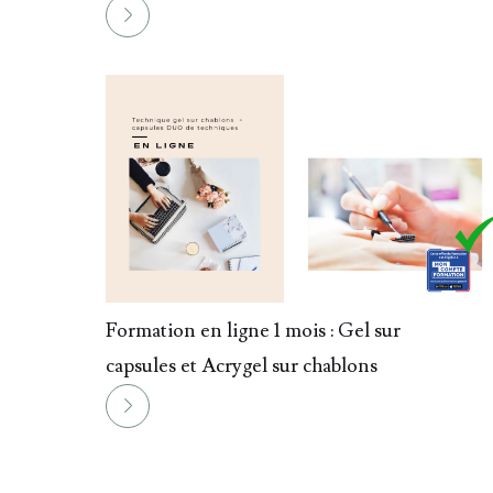
07.
Formation en ligne 1 mois : Gel sur
capsules et Acrygel sur chablons