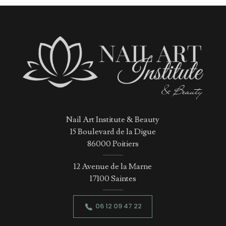
Nail Art Institute & Beauty
15 Boulevard de la Digue
86000 Poitiers
12 Avenue de la Marne
17100 Saintes
06 12 09 47 22