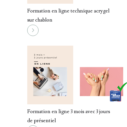
01.
Formation en ligne technique acrygel
sur chablon
04.
Formation en ligne 3 mois avec 3 jours
de présentiel