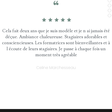
odèle et je n ai jamais été
Enfin une école Nail Art dan
 Stagiaires adorables et
directrice et des formatrices pas
s sont bienveillantes et à
la bonne humeur et la forma
Je passe à chaque fois un
reviendrai avec plaisir. M
agréable
enseignements. Je recommande 
boutique BLISS (marque créé 
établissement de qualité, décore
hesseau
Manon Loc