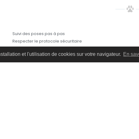
Suivi des poses pas à pas
Respecter le protocole sécuritaire
Réaliser des demi-poses pour comprendre la technique
tallation et l'utilisation de cookies sur votre navigateur.
En savo
Réaliser des poses pour comprendre la technique
Conseil Cliente sur l’entretien
Autres articles